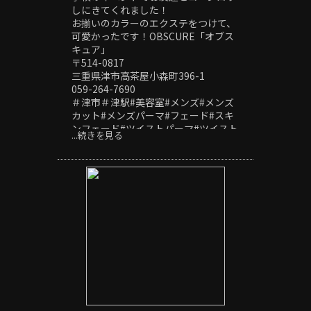
しにきてくれました！
お揃いのカラーのエクステをつけて、
可愛かったです！OBSCURE「オブス
キュア」
〒514-0817
三重県津市高茶屋小森町396-1
059-264-7690
＃津市＃津駅#美容室#メンズ#メンズ
カット#メンズパーマ#フェード#スキ
ンフェード#ツイストパーマ#ツイスト
...続きを見る
スパイラルパーマ#波巻きパーマ#サー
フカール#シャドーパーマ#ニュアンス
パーマ#フェザーパーマ#スパイキーシ
ョート#スペインカール#針金パーマ#
ヘッドスパ#極道パーマ#ホワイトメッ
シュ#刈り上げ#20代メンズ#30代メン
ズ#40代メンズ#センターパート#ピン
パーマ#外国人風