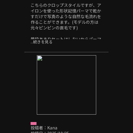
こちらのクロップスタイルですが、ア
イロンを使った形状記憶パーマで乾か
すだけで写真のような自然な毛流れを
作ることができます。(モデルの方は
元々ピンピンの直毛です)
普段あまりセットはしないからパーマ
...続きを見る
はちょっと…、ウェーブ感は出したく
ない、学校にバレるとまずい学生さん
まで幅広くおすすめできるパーマにな
ります。
気になる方はぜひ一度お問い合わせく
ださい。
OBSCURE「オブスキュア」
〒514-0817
三重県津市高茶屋小森町396-1
059-264-7690
＃津市＃津駅#美容室#メンズ#メンズ
カット#メンズパーマ#フェード#スキ
ンフェード#ツイストパーマ#ツイスト
投稿者：Kana
スパイラルパーマ#波巻きパーマ#サー