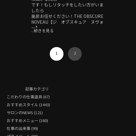
です！もしリタッチをしたい方がいま
したら
是非お任せください！THE OBSCURE
NOVEAU【ジ オブスキュア ヌヴォ
ー】
...続きを見る
〒514-0102
三重県津市栗真町屋町348-2
059-291-2987
＃津市＃津駅#美容室#メンズ#メンズ
1
2
カット#メンズパーマ#フェード#スキ
ンフェード#ツイストパーマ#ツイスト
スパイラルパーマ#波巻きパーマ#サー
フカール#シャドーパーマ#ニュアンス
パーマ#フェザーパーマ#スパイキーシ
ョート#スペインカール#針金パーマ#
記事カテゴリ
ヘッドスパ#極道パーマ#ホワイトメッ
こだわりの仕事道具 (67)
シュ#刈り上げ#20代メンズ#30代メン
ズ#40代メンズ#センターパート#ピン
おすすめスタイル (1443)
パーマ#外国人風
サロンのNEWS (121)
おすすめメニュー (160)
仕事の出来事 (99)