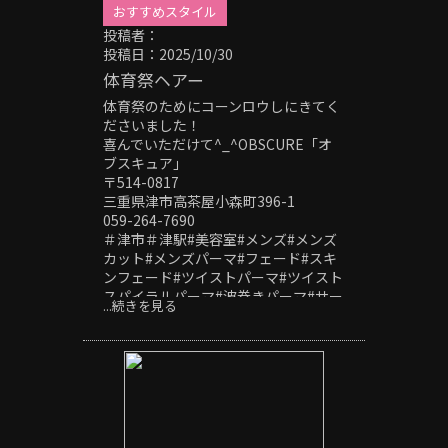
おすすめスタイル
投稿者：
投稿日：2025/10/30
体育祭ヘアー
体育祭のためにコーンロウしにきてく
ださいました！
喜んでいただけて^_^OBSCURE「オ
ブスキュア」
〒514-0817
三重県津市高茶屋小森町396-1
059-264-7690
＃津市＃津駅#美容室#メンズ#メンズ
カット#メンズパーマ#フェード#スキ
ンフェード#ツイストパーマ#ツイスト
スパイラルパーマ#波巻きパーマ#サー
...続きを見る
フカール#シャドーパーマ#ニュアンス
パーマ#フェザーパーマ#スパイキーシ
ョート#スペインカール#針金パーマ#
ヘッドスパ#極道パーマ#ホワイトメッ
シュ#刈り上げ#20代メンズ#30代メン
ズ#40代メンズ#センターパート#ピン
パーマ#外国人風