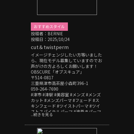
フカール#シャドーパーマ#ニュアンス
パーマ#フェザーパーマ#スパイキーシ
ョート#スペインカール#針金パーマ#
ヘッドスパ#極道パーマ#ホワイトメッ
シュ#刈り上げ#20代メンズ#30代メン
おすすめスタイル
ズ#40代メンズ#センターパート#ピン
投稿者：BERNIE
パーマ#外国人風
投稿日：2025/10/24
cut＆twistperm
イメージチェンジしたい方等いました
ら、現在モデル募集していますのでお
声がけの方よろしくお願いします！
OBSCURE「オブスキュア」
〒514-0817
三重県津市高茶屋小森町396-1
059-264-7690
#津市 #津駅 #美容室 #メンズ #メンズ
カット #メンズパーマ #フェード #ス
キンフェード #ツイストパーマ #ツイ
ストスパイラルパーマ #波巻きパーマ
...続きを見る
#サーフカール #シャドーパーマ #ニュ
アンスパーマ #フェザーパーマ #スパ
イキーショート #スペインカール #針