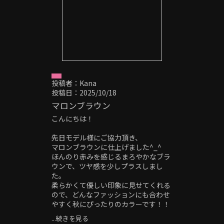
ョート#スペインカール#テーパーフェ
ード#ヘッドスパ#極道パーマ#バリア
ート#刈り上げ#20代メンズ#30代メン
ズ#40代メンズ#センターパート#ピン
パーマ#外国人風
投稿者：Kana
投稿日：2025/10/18
マロンブラウン
こんにちは！
先日モデル様にご協力頂き、
マロンブラウンに仕上げました^_^
ほんのり赤みを感じるまろやかなブラ
ウンで、ツヤ感を少しプラスしまし
た。
柔らかくて優しい印象に見せてくれる
ので、どんなファッションにも合わせ
やすく秋にぴったりのカラーです！！
...続きを見る
OBSCURE「オブスキュア」