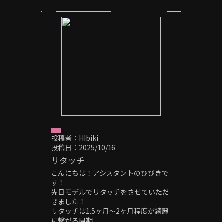
〒514-0817
三重県津市高茶屋小森町396-1
059-264-7690
＃津市＃津駅#美容室#メンズ#メンズ
カット#メンズパーマ#フェード#スキ
ンフェード#ツイストパーマ#ツイスト
スパイラルパーマ#波巻きパーマ#サー
フカール#シャドーパーマ#ニュアンス
パーマ#フェザーパーマ#スパイキーシ
ョート#スペインカール#針金パーマ#
ヘッドスパ#極道パーマ#ホワイトメッ
シュ#刈り上げ#20代メンズ#30代メン
ズ#40代メンズ#センターパート#ピン
パーマ#外国人風
投稿者：HIbiki
投稿日：2025/10/16
リタッチ
こんにちは！アシスタントのひびきで
す！
先日モデルでリタッチをさせていただ
きました！
リタッチは1.5ヶ月〜2ヶ月程度が綺麗
に繋がる周期