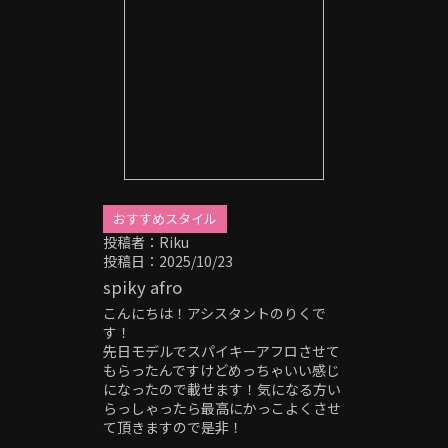
金パーマ #ヘッドスパ #極道パーマ #
ホワイトメッシュ #20代メンズ#刈り
上げ #20代メンズ #30代メンズ #40代
メンズ #センターパート #ピンパーマ
#外国人風
おすすめスタイル
投稿者：Riku
投稿日：2025/10/23
spiky afro
こんにちは！アシスタントのりくで
す！
先日モデルでスパイキーアフロさせて
もらったんですけどめっちゃいい感じ
になったので載せます！気になる方い
らっしゃったら最高にかっこよくさせ
て頂きますので是非！