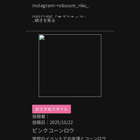
instagram→obscure_riku_
OBSCURE「オブスキュア」
...続きを見る
〒514-0817
三重県津市高茶屋小森町396-1
059-264-7690
#津市 #津駅 #美容室 #メンズ #メンズ
カット #メンズパーマ #フェード #ス
キンフェード #ツイストパーマ #ツイ
ストスパイラルパーマ #波巻きパーマ
#サーフカール #シャドーパーマ #ニュ
アンスパーマ #フェザーパーマ #スパ
イキーショート #スペインカール #針
金パーマ #ヘッドスパ #極道パーマ #
ホワイトメッシュ #20代メンズ#刈り
上げ #20代メンズ #30代メンズ #40代
メンズ #センターパート #ピンパーマ
#外国人風
おすすめスタイル
投稿者：
投稿日：2025/10/22
ピンクコーンロウ
学校のイベントでお友達とコーンロウ