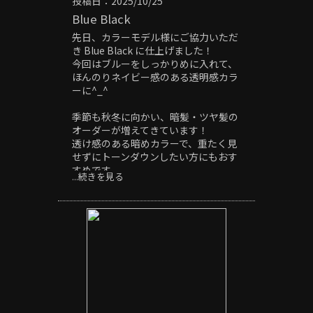
投稿日：2025/10/25
フカール#シャドーパーマ#ニュアンス
パーマ#フェザーパーマ#スパイキーシ
Blue Black
ョート#スペインカール#針金パーマ#
先日、カラーモデル様にご協力いただ
ヘッドスパ#極道パーマ#ホワイトメッ
き Blue Black に仕上げました！
シュ#刈り上げ#20代メンズ#30代メン
今回はブルーをしっかりめに入れて、
ズ#40代メンズ#センターパート#ピン
ほんのりネイビー感のある透明感カラ
パーマ#外国人風
ーに^_^
季節も秋冬に向かい、暗髪・ツヤ髪の
オーダーが増えてきています！
透け感のある暗めカラーで、重たく見
せずにトーンダウンしたい方にもおす
すめです。
...続きを見る
OBSCURE「オブスキュア」
〒514-0817
三重県津市高茶屋小森町396-1
059-264-7690
＃津市＃津駅#美容室#メンズ#メンズ
カット#メンズパーマ#フェード#スキ
ンフェード#ツイストパーマ#ツイスト
スパイラルパーマ#波巻きパーマ#サー