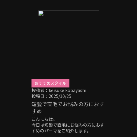
OBSCURE「オブスキュア」
〒514-0817
三重県津市高茶屋小森町396-1
059-264-7690
＃津市＃津駅#美容室#メンズ#メンズ
カット#メンズパーマ#フェード#スキ
ンフェード#ツイストパーマ#ツイスト
スパイラルパーマ#波な巻きパーマ#サ
ーフカール#シャドーパーマ#ニュアン
スパーマ#フェザーパーマ#スパイキー
ショート#スペインカール#針金パーマ
#ヘッドスパ#極道パーマ#ホワイトメ
ッシュ#刈り上げ#20代メンズ#30代メ
おすすめスタイル
ンズ#40代メンズ#センターパート#ピ
投稿者：keisuke kobayashi
ンパーマ#外国人風
投稿日：2025/10/25
短髪で直毛でお悩みの方におす
すめ
こんにちは。
今日は短髪で直毛にお悩みの方におす
すめのパーマをご紹介します。