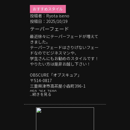
おすすめスタイル
投稿者：Ryota iseno
投稿日：2025/10/19
テーパーフェード
最近徐々にテーパーフェードが増えて
きました。
テーパーフェードはさりげないフェー
ドなのでビジネスマンや、
学生さんにもお勧めのスタイルです！
やりたい方は是非お越し下さい！
OBSCURE「オブスキュア」
〒514-0817
三重県津市高茶屋小森町396-1
059-264-7690
...続きを見る
＃津市＃津駅#美容室#メンズ#メンズ
カット#メンズパーマ#フェード#スキ
ンフェード#ツイストパーマ#ツイスト
スパイラルパーマ#波巻きパーマ#サー
フカール#シャドーパーマ#ニュアンス
パーマ#フェザーパーマ#スパイキーシ