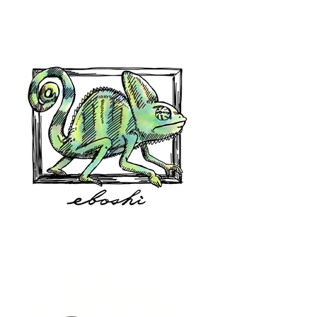
hair shop oz
eboshi