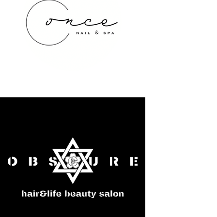
once NAIL&SPA