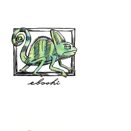
hair shop oz
eboshi