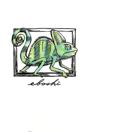
hair shop oz
eboshi