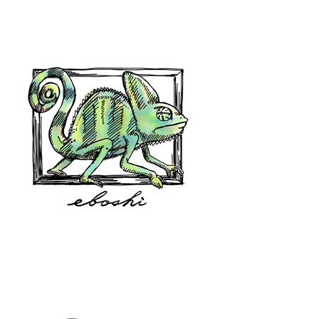
hair shop oz
eboshi