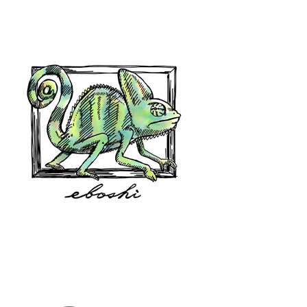
hair shop oz
eboshi