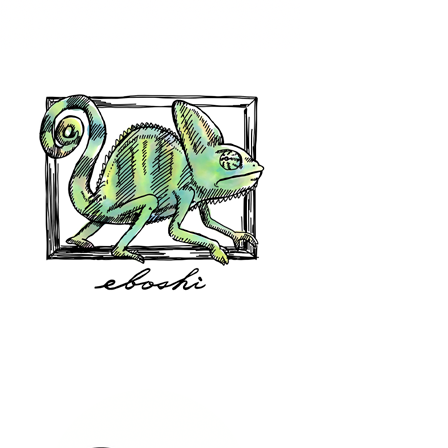
hair shop oz
eboshi