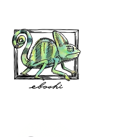
hair shop oz
eboshi