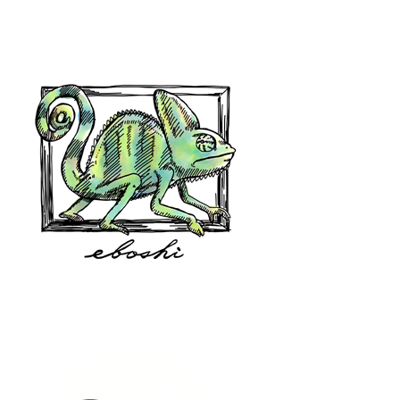
hair shop oz
eboshi