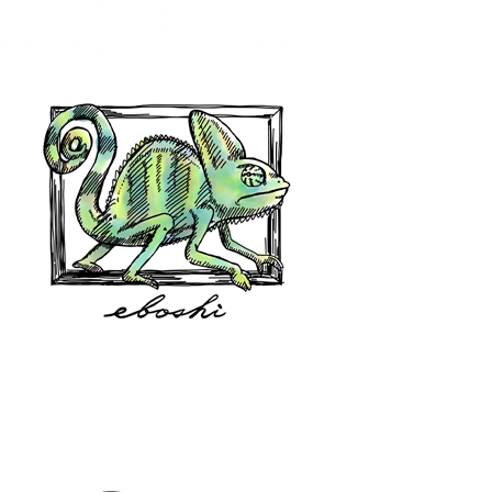
hair shop oz
eboshi