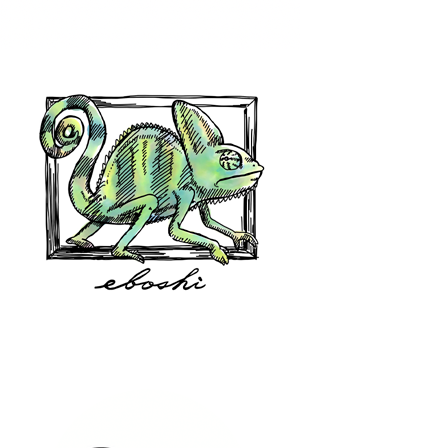
hair shop oz
eboshi