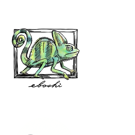
hair shop oz
eboshi