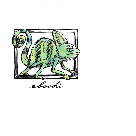
hair shop oz
eboshi