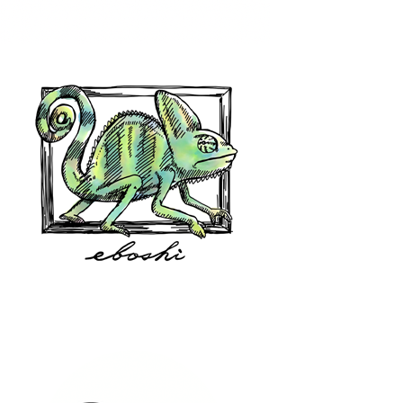
hair shop oz
eboshi