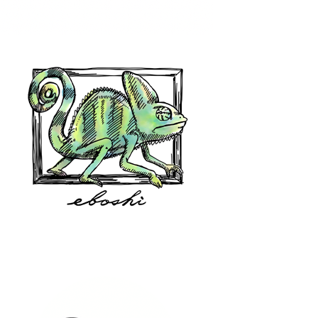
hair shop oz
eboshi