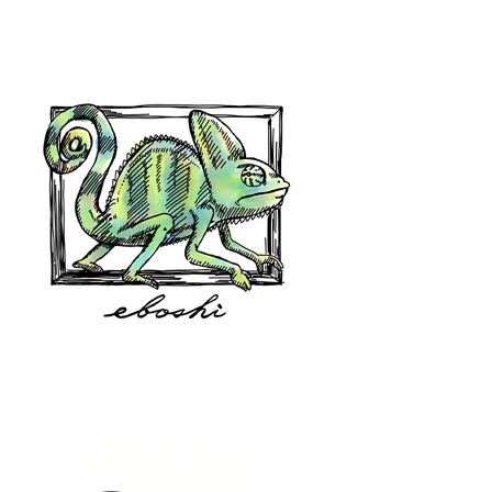
hair shop oz
eboshi