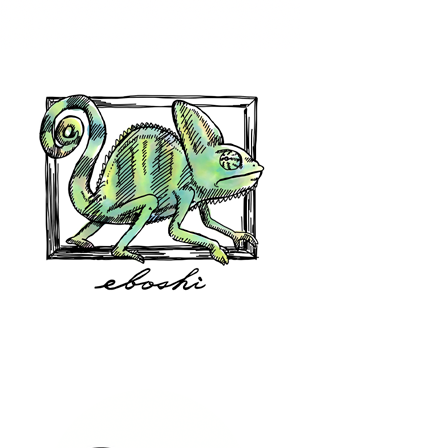
hair shop oz
eboshi