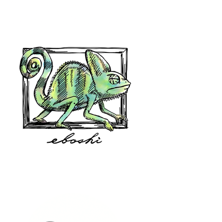
hair shop oz
eboshi