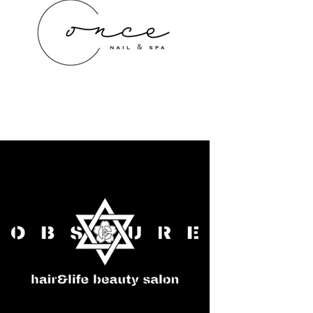
once NAIL&SPA