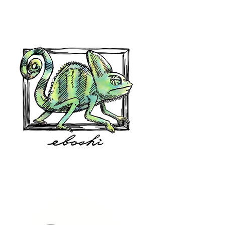
hair shop oz
eboshi