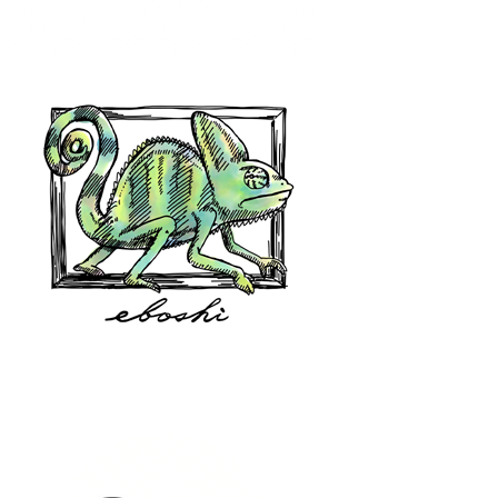
hair shop oz
eboshi