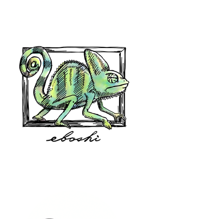
hair shop oz
eboshi