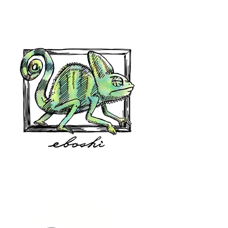
hair shop oz
eboshi