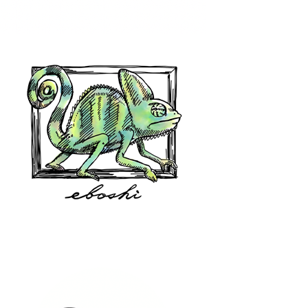
hair shop oz
eboshi