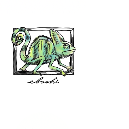
hair shop oz
eboshi