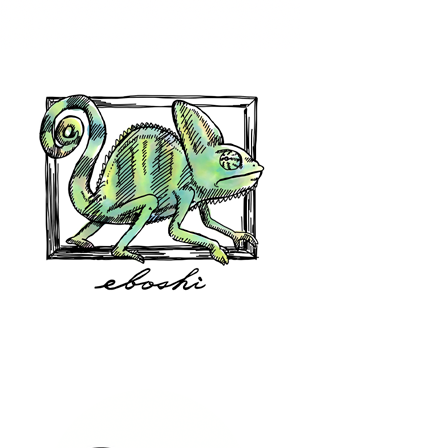
hair shop oz
eboshi