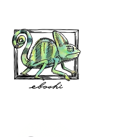
hair shop oz
eboshi