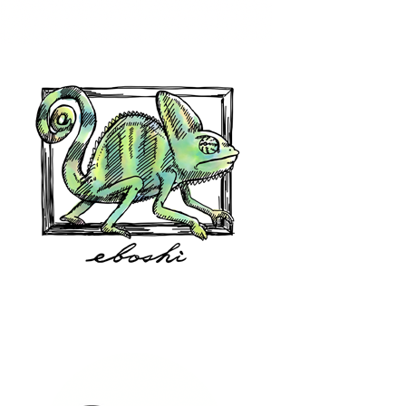
hair shop oz
eboshi