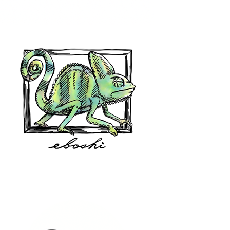
hair shop oz
eboshi