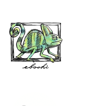
hair shop oz
eboshi