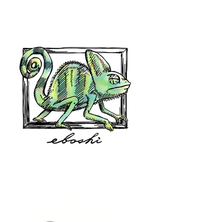
hair shop oz
eboshi