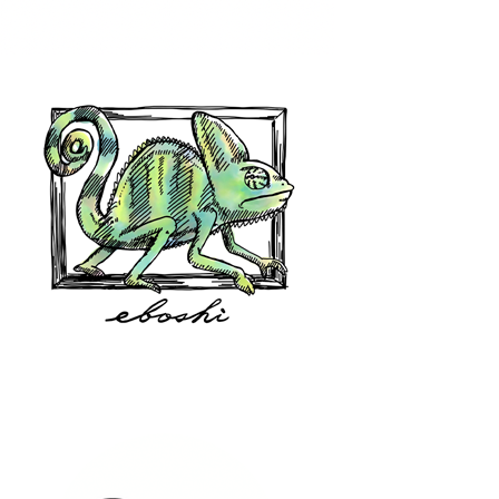
hair shop oz
eboshi