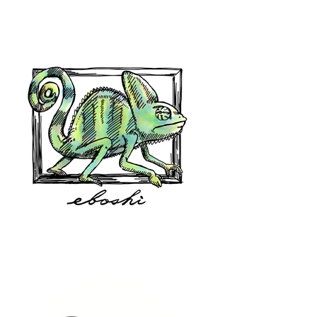
hair shop oz
eboshi