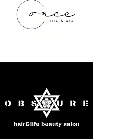
once NAIL&SPA