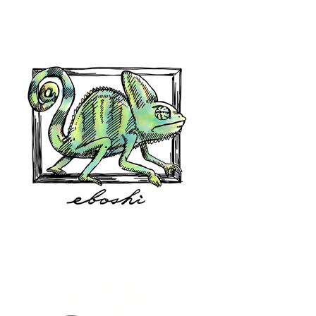
hair shop oz
eboshi