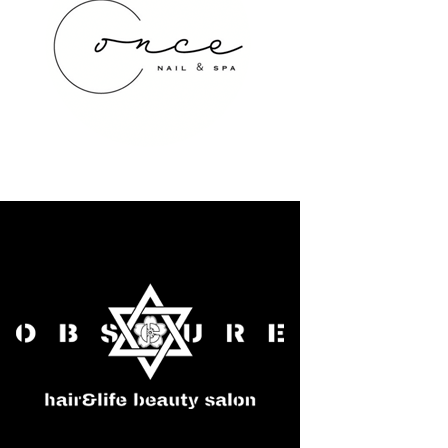
once NAIL&SPA