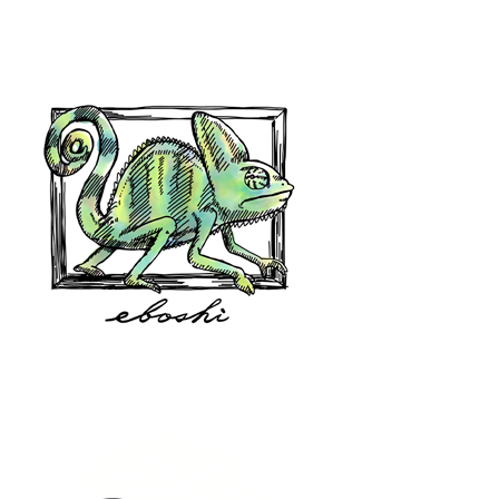
hair shop oz
eboshi