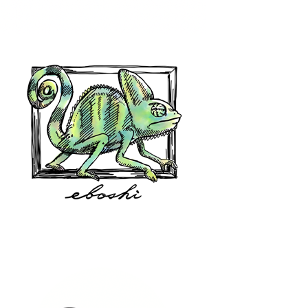
hair shop oz
eboshi