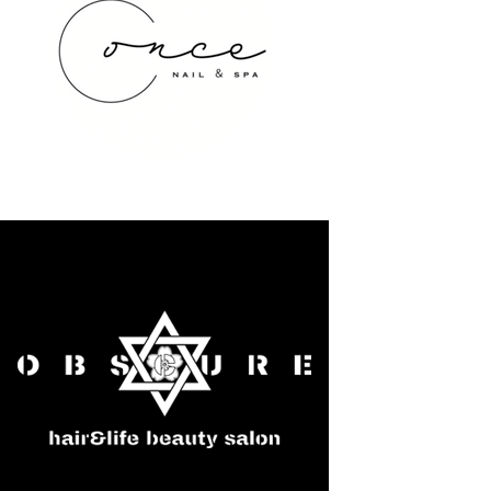
once NAIL&SPA