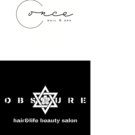
once NAIL&SPA