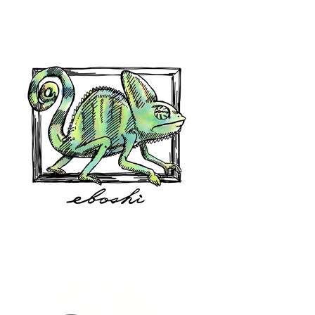
hair shop oz
eboshi