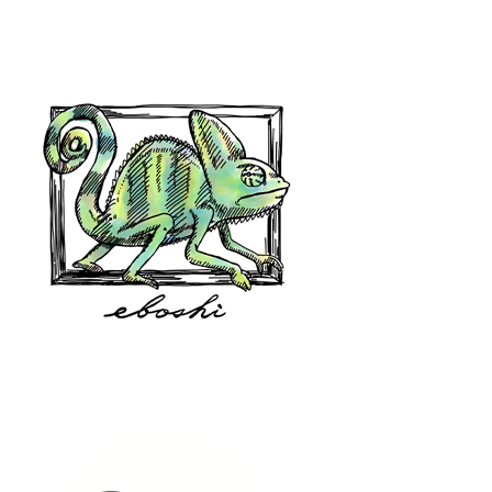
hair shop oz
eboshi