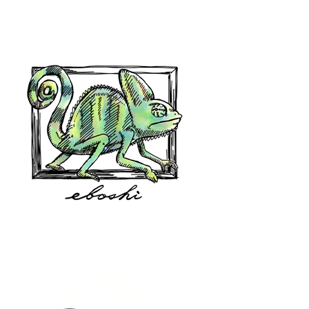
hair shop oz
eboshi