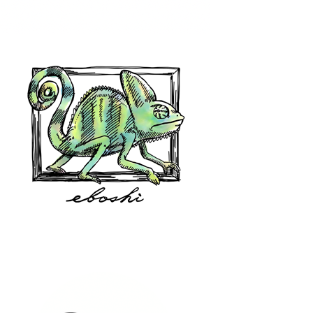
hair shop oz
eboshi