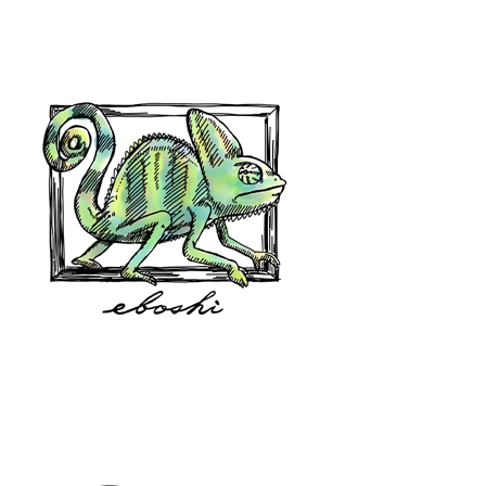
hair shop oz
eboshi