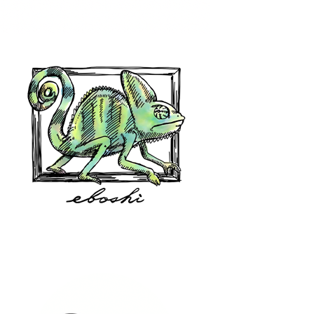
hair shop oz
eboshi