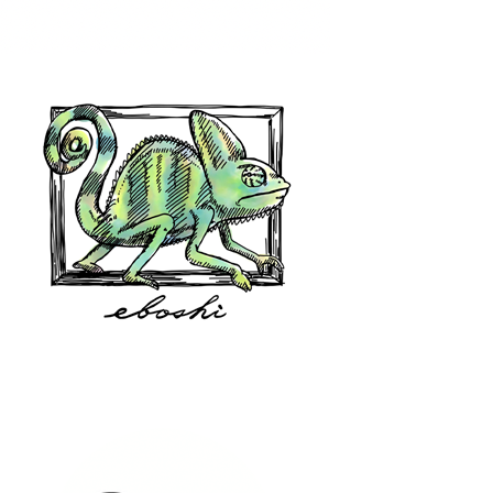
hair shop oz
eboshi