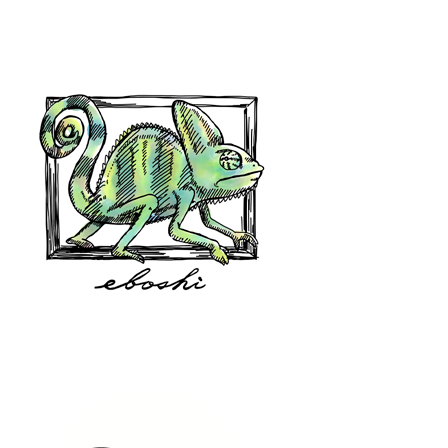
hair shop oz
eboshi