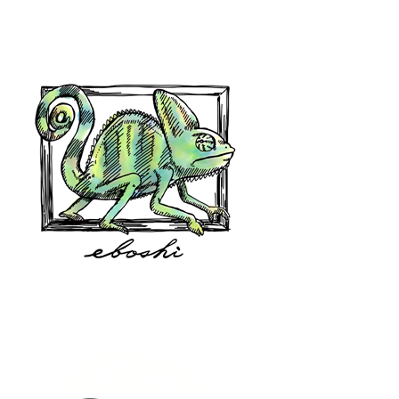
hair shop oz
eboshi