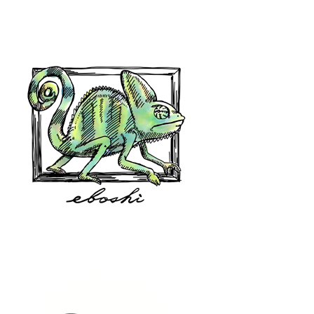
hair shop oz
eboshi