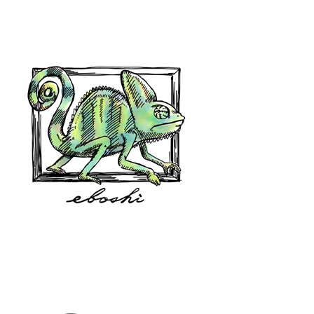
hair shop oz
eboshi