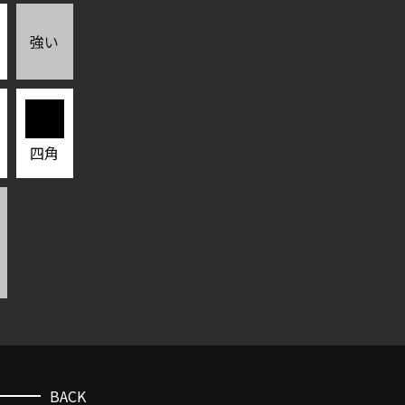
強い
四角
BACK