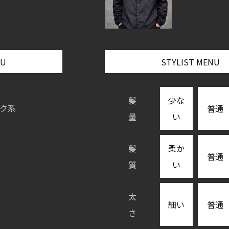
NU
STYLIST MENU
髪
少な
ク系
普通
量
い
髪
柔か
普通
質
い
太
細い
普通
さ