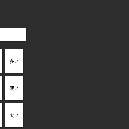
多い
硬い
太い