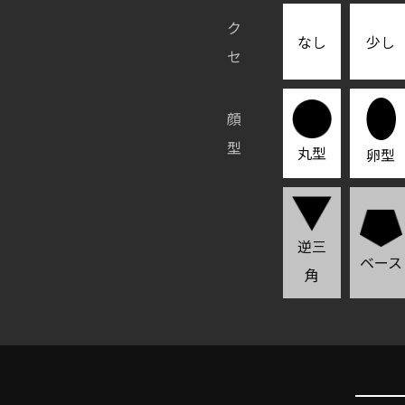
ク
なし
少し
セ
顔
型
丸型
卵型
逆三
ベース
角