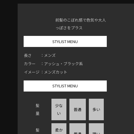
前髪のこぼれ感で色気や大人
っぽさをプラス
STYLIST MENU
長さ
：メンズ
カラー
：アッシュ・ブラック系
イメージ
：メンズカット
STYLIST MENU
髪
少な
普通
多い
量
い
髪
柔か
普通
硬い