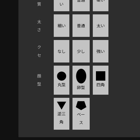
質
い
太
細い
普通
太い
さ
ク
なし
少し
強い
セ
顔
型
四角
丸型
卵型
逆三
ベー
角
ス