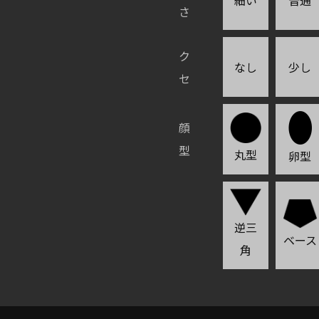
さ
ク
なし
少し
セ
顔
型
丸型
卵型
逆三
ベース
角