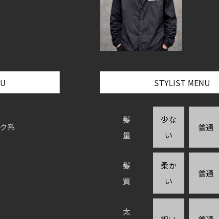
NU
STYLIST MENU
髪
少な
ク系
普通
量
い
髪
柔か
普通
質
い
太
細い
普通