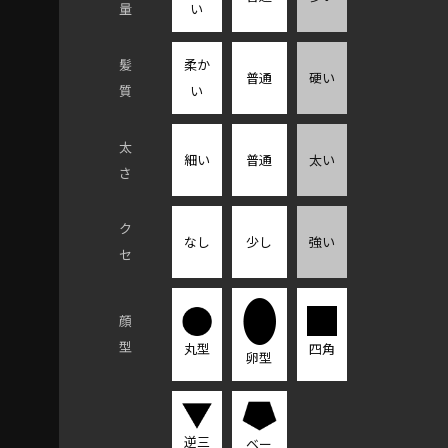
量
い
髪
柔か
普通
硬い
質
い
太
細い
普通
太い
さ
ク
なし
少し
強い
セ
顔
型
四角
丸型
卵型
逆三
ベー